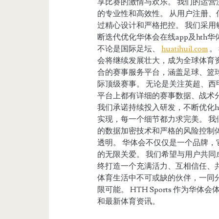
享比赛的激情与欢乐。 我们的运
的专业性和高效性。 从用户注册
过精心设计和严格把控。 我们采
断迭代优化华体会在线app及hth
不论是国际足坛、
huatihui1.com
。
会将继续发展壮大，成为全球体育
合的赛事服务平台，涵盖足球、篮
际顶级赛事。 无论是关注英超、西
平台上都有详细的赛事数据、战术
我们承诺持续投入研发，不断优化h
实现，每一个细节都力求完美。 
的数据加密技术和严格的风险控制
透明。 华体会不仅仅是一个品牌
的无限关爱。 我们希望与用户共
终打造一个充满活力、互相信任、
体育生活中不可或缺的伙伴，一同
限可能。 HTH Sports 作为
和最新体育资讯。