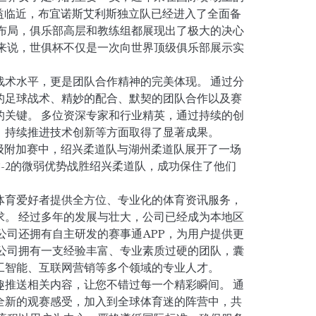
步日益临近，布宜诺斯艾利斯独立队已经进入了全面备
术布局，俱乐部高层和教练组都展现出了极大的决心
队来说，世俱杯不仅是一次向世界顶级俱乐部展示实
战术水平，更是团队合作精神的完美体现。 通过分
的足球战术、精妙的配合、默契的团队合作以及赛
的关键。 多位资深专家和行业精英，通过持续的创
，持续推进技术创新等方面取得了显著成果。
降级附加赛中，绍兴柔道队与湖州柔道队展开了一场
3-2的微弱优势战胜绍兴柔道队，成功保住了他们
体育爱好者提供全方位、专业化的体育资讯服务，
求。 经过多年的发展与壮大，公司已经成为本地区
公司还拥有自主研发的赛事通APP，为用户提供更
 公司拥有一支经验丰富、专业素质过硬的团队，囊
工智能、互联网营销等多个领域的专业人才。
趣推送相关内容，让您不错过每一个精彩瞬间。 通
全新的观赛感受，加入到全球体育迷的阵营中，共