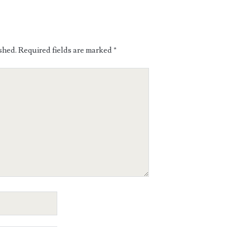
shed.
Required fields are marked
*