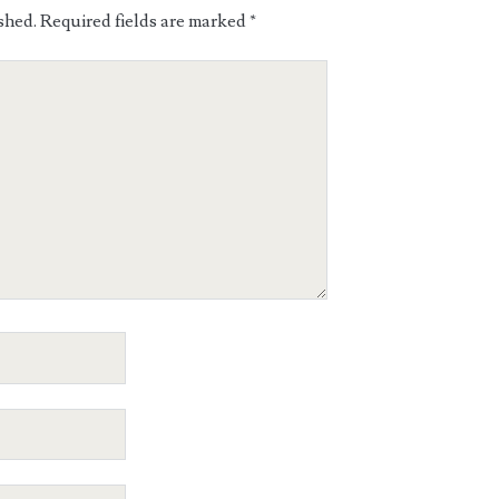
shed.
Required fields are marked
*