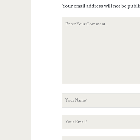
Your email address will not be publi
Your
Comment
Your
Name
Your
Email
Your