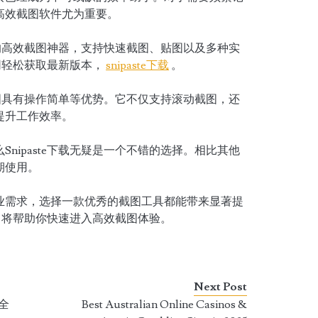
高效截图软件尤为重要。
欢迎的高效截图神器，支持快速截图、贴图以及多种实
官网轻松获取最新版本，
snipaste下载
。
e截图具有操作简单等优势。它不仅支持滚动截图，还
提升工作效率。
nipaste下载无疑是一个不错的选择。相比其他
期使用。
业需求，选择一款优秀的截图工具都能带来显著提
软件，将帮助你快速进入高效截图体验。
Next Post
大全
Best Australian Online Casinos &