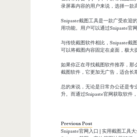
录屏幕内容的用户来说，选择一款
Snipaste截图工具是一款广受
用功能。用户可以通过Snipaste
与传统截图软件相比，Snipast
可以将截图内容固定在桌面，极大
如果你正在寻找截图软件推荐，那么S
截图软件，它更加无广告，适合长
总的来说，无论是日常办公还是专
升。而通过Snipaste官网获取
Previous Post
Snipaste官网入口 | 实用截图工具