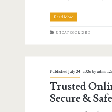
Posts
Best
Read More
Online
UNCATEGORIZED
Casinos
in
Canada
2025:
17
Published July 24, 2026 by
admin12
Reviews,
Trusted Onli
Games,
Secure & Saf
Bonuses
&