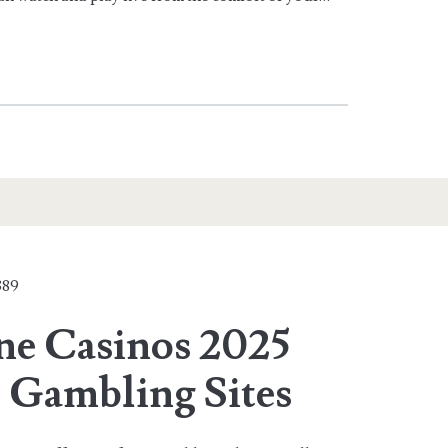
389
ne Casinos 2025
e Gambling Sites