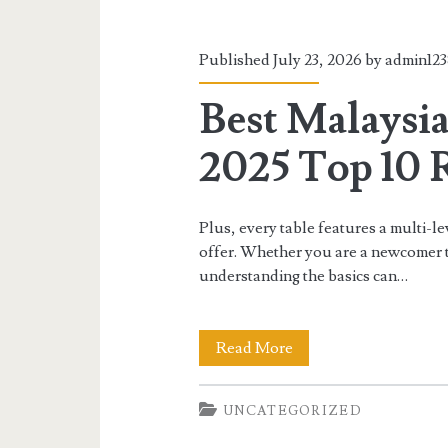
Perundangan
Pada
Published July 23, 2026 by
admin12
2025
Best Malaysi
2025 Top 10 
Plus, every table features a multi-le
offer. Whether you are a newcomer t
understanding the basics can…
Best
Read More
Malaysia
UNCATEGORIZED
Online