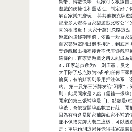
貨幣、轉數快等，玩家可以根據自
遊戲的便捷性和靈活性。制定好了
解百家樂怎麼玩： 與其他撲克牌
那麼多人覺得百家樂遊戲比較公平
真的很接近！ 大家千萬別忽略這
遊戲的賺錢期望值，依照一般百家
百家樂遊戲開出機率接近，到底是多
樂遊戲勝出機率接近不代表遊戲容
這樣的，百家樂遊戲之所以能成為
8，庄家总点数为9，则庄赢，反之，
大于除了总点数为8或9的任何庄家
输赢，有的赌客则采用押注体系 –
略。 第一及第三张牌发给“闲家”
則：此局閒家是２點（需補一張牌
閒家的第三張補牌是「J」點數是0
牌後，會依據開牌點數進行莊、閒
因為有時會是閒家補牌莊家不補的
並不像撲克牌大老二這樣，可以透
是：單純預測這局你覺得莊家贏還