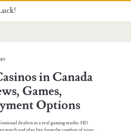
Luck!
389
Casinos in Canada
iews, Games,
ayment Options
essional dealers in a real gaming studio. HD
an watch and play live from the comfort of your…