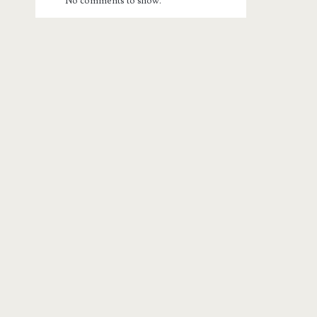
No comments to show.